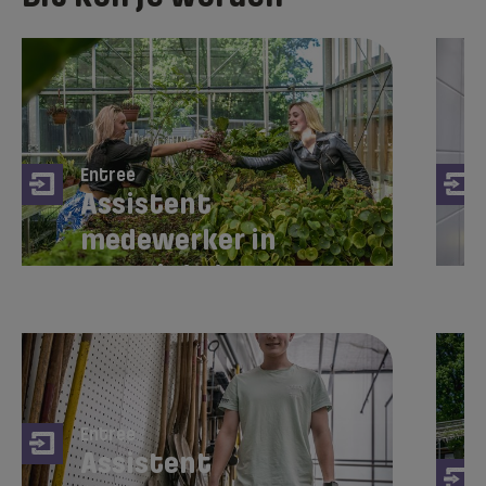
Entree
Assistent
medewerker in
een winkel
Entree
Assistent