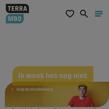
Home
Opleidingen
Hulp bij studiekeuze
Wat ga jij doen?
Samenwerking
Over Terra MBO
Ik weet het nog niet
Hulp bij studiekeuze
Voel je je overweldigd door alle
keuzemogelijkheden en heb je nog geen idee