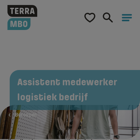
Home
Opleidingen
Hulp bij studiekeuze
Hoe word ik...
Samenwerking
Assistent medewerker
Over Terra MBO
logistiek bedrijf
Beroepen
Als assistent medewerker bij een logistiek
bedrijf werk je vaak in een magazijn of in een