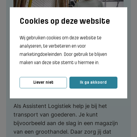
Wij gebruiken cookies om deze website te
analyseren, te verbeteren en voor
marketingdoeleinden. Door gebruik te blijven
maken van deze site stemt u hiermee in.
Assistent Logistiek
Liever niet
Ik ga akkoord
BOL
BBL
Niveau 1
1 jaar
Als Assistent Logistiek help je bij het
transport van goederen. Je kunt
bijvoorbeeld aan de slag in een magazijn
van een groothandel. Daar zorg jij dat