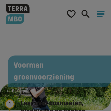
Home
Opleidingen
Hulp bij studiekeuze
Hoe word ik...
Samenwerking
Voorman
Over Terra MBO
groenvoorziening
Beroepen
Leer over bosmaaien,
1