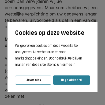
doel? Dan verwijderen wij uw
persoonsgegevens. Maar soms hebben wij een
wettelijke verplichting om uw gegevens langer
te bewaren. Bijvoorbeeld als dat in een van de
onderwijswetten staat.
Met wie kunnen wij uw persoonsgegevens
delen?
Wij gebruiken cookies om deze website te
analyseren, te verbeteren en voor
Vanuit ons werk is het nodig dat wij
marketingdoeleinden. Door gebruik te blijven
persoonsgegevens delen met andere partijen
maken van deze site stemt u hiermee in.
(derden), omdat het noodzakelijk is om onze
wettelijke taken te kunnen uitvoeren en aan
Liever niet
Ik ga akkoord
onze wettelijke verplichtingen te kunnen
voldoen. Wij kunnen dan persoonsgegevens
delen met: