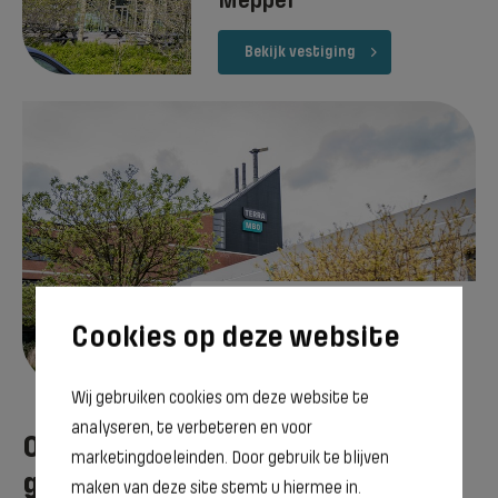
Meppel
Bekijk vestiging
Groningen
Bekijk vestiging
Wij gebruiken cookies om deze website te
analyseren, te verbeteren en voor
Opleidingen om Medewerker
marketingdoeleinden. Door gebruik te blijven
groenvoorziening te worden
maken van deze site stemt u hiermee in.