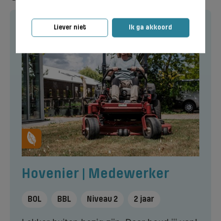
Liever niet
Ik ga akkoord
Hovenier | Medewerker
BOL
BBL
Niveau 2
2 jaar