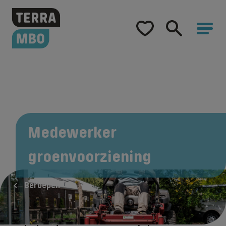
Home
Opleidingen
Hulp bij studiekeuze
Hoe word ik...
Samenwerking
Medewerker
Over Terra MBO
groenvoorziening
Beroepen
Een medewerker groenvoorziening houdt
zich bezig met het aanplanten en