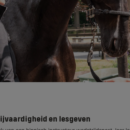
ructeur kun je als basisinstructeur op B
gen en paardensporters begeleiden. Als
teur kun je professionele paardensporte
achen tot M-/Z-niveau. Daarbij werk je a
estelijke en lichamelijke ontwikkeling.
rijvaardigheid en lesgeven