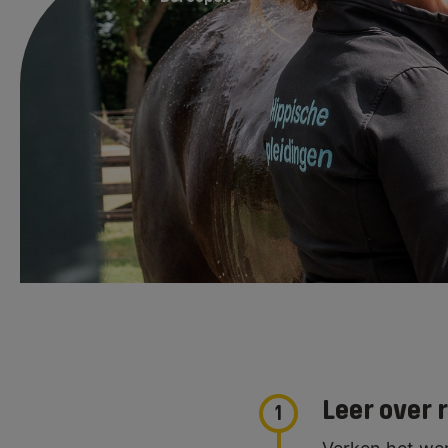
Als hippisch inst
rijlessen verzor
wedstrijdinstruc
begeleiden en co
rijtechnische, ge
Leer over 
1