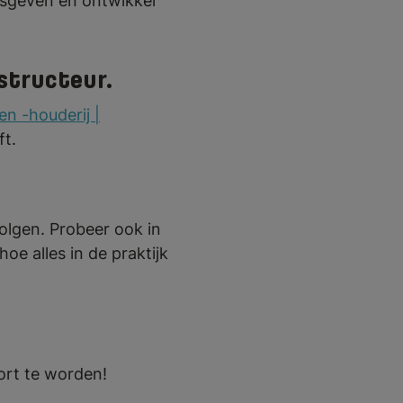
lesgeven en ontwikkel
nstructeur.
n -houderij |
eft.
volgen. Probeer ook in
hoe alles in de praktijk
ort te worden!