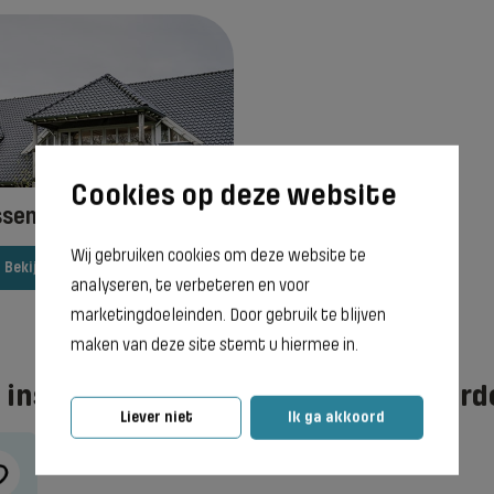
sen - Sunrise Stables
Wij gebruiken cookies om deze website te
Bekijk vestiging
analyseren, te verbeteren en voor
marketingdoeleinden. Door gebruik te blijven
maken van deze site stemt u hiermee in.
 instructeur wedstrijdsport te word
Liever niet
Ik ga akkoord