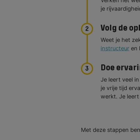
Verken het wer
je rijvaardighei
Volg de op
2
Weet je het ze
instructeur
en l
Doe ervari
3
Je leert veel i
je vrije tijd e
werkt. Je leer
Met deze stappen ben 