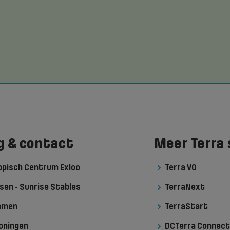
g & contact
Meer Terra 
ippisch Centrum Exloo
Terra VO
sen - Sunrise Stables
TerraNext
Emmen
TerraStart
roningen
DCTerra Connect