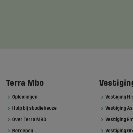
Terra Mbo
Vestigin
Opleidingen
Vestiging H
Hulp bij studiekeuze
Vestiging As
Over Terra MBO
Vestiging 
Beroepen
Vestiging G