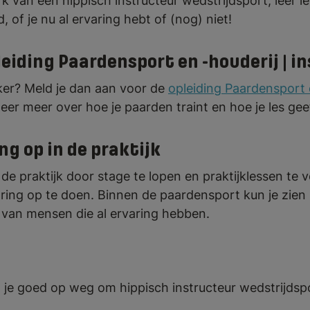
k van een hippisch instructeur wedstrijdsport, leer 
d, of je nu al ervaring hebt of (nog) niet!
leiding Paardensport en -houderij | i
ker? Meld je dan aan voor de
opleiding Paardensport e
eer meer over hoe je paarden traint en hoe je les ge
ng op in de praktijk
n de praktijk door stage te lopen en praktijklessen te 
rvaring op te doen. Binnen de paardensport kun je zien 
t van mensen die al ervaring hebben.
je goed op weg om hippisch instructeur wedstrijdsp