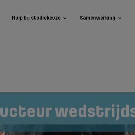
Hulp bij studiekeuze
Samenwerking
...
ructeur wedstrijd