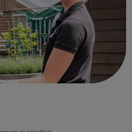
-/L-niveau
rs en hun paard
an de