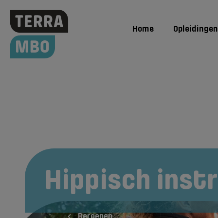
Home
Opleidingen
Hoe word ik
Hippisch inst
Beroepen