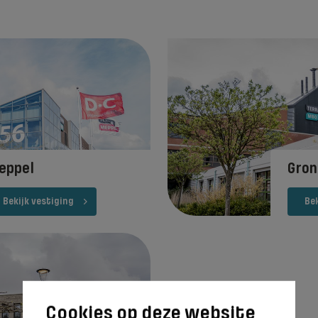
eppel
Gron
Bekijk vestiging
Bek