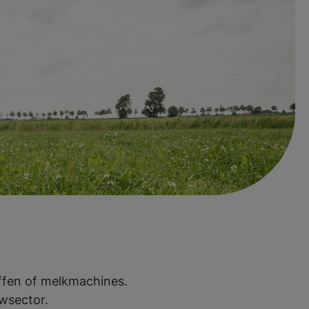
 commercieel
voorbeeld actief
tallenbouw of
ffen of melkmachines.
wsector.