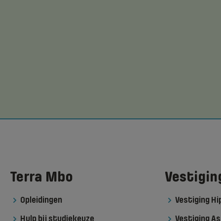
Terra Mbo
Vestigin
Opleidingen
Vestiging H
Hulp bij studiekeuze
Vestiging As