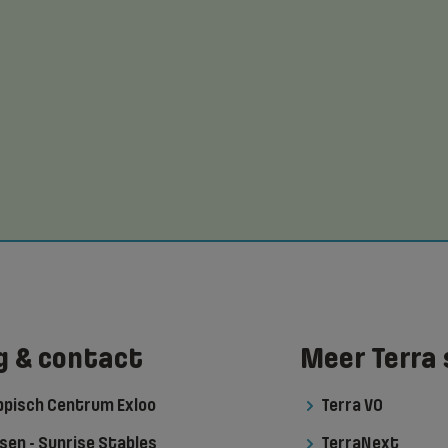
g & contact
Meer Terra 
ippisch Centrum Exloo
Terra VO
sen - Sunrise Stables
TerraNext