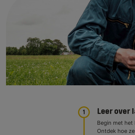
Als vertegenwoor
gebied van een be
zijn in veevoedin
melkmachines.
Leer over
1
Begin met het
Ontdek hoe ze 