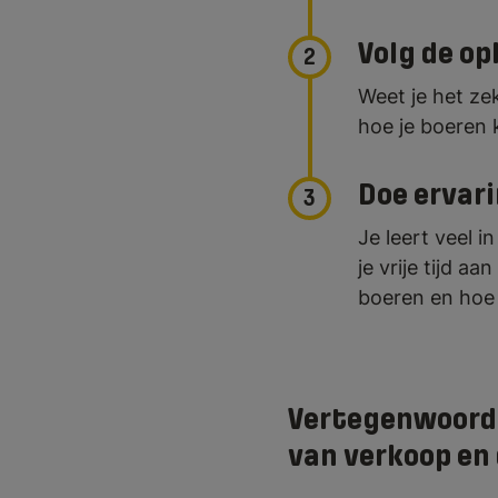
Volg de op
2
Weet je het ze
hoe je boeren 
Doe ervari
3
Je leert veel i
je vrije tijd a
boeren en hoe 
Vertegenwoordig
van verkoop en