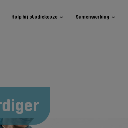
Hulp bij studiekeuze
Samenwerking
...
diger