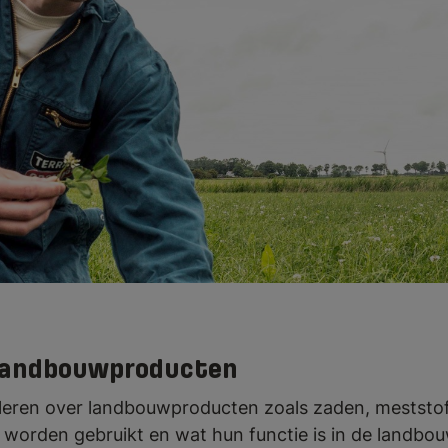
diger werk je op de afdeling verkoop of
drijf in de landbouw. Dit bedrijf kan bij
g, fokkerij, machines voor boerderijen, s
 landbouwproducten
 leren over landbouwproducten zoals zaden, meststo
worden gebruikt en wat hun functie is in de landbou