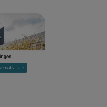
ingen
ijk vestiging