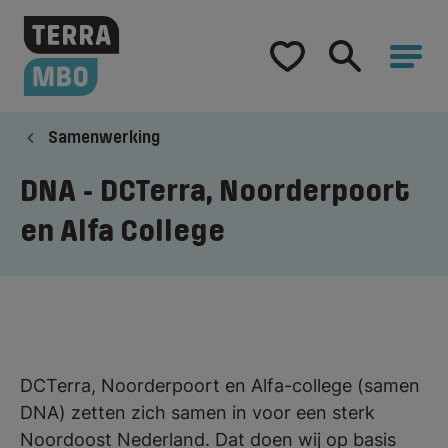
Home
Opleidingen
Samenwerking
Hulp bij studiekeuze
DNA - DCTerra, Noorderpoort
en Alfa College
Samenwerking
Over Terra MBO
DCTerra, Noorderpoort en Alfa-college (samen
DNA) zetten zich samen in voor een sterk
Noordoost Nederland. Dat doen wij op basis