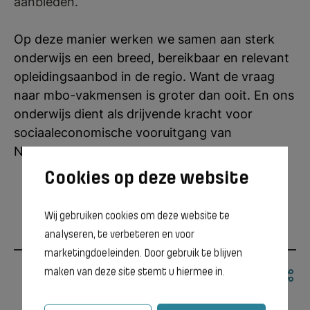
aanbieden.
Op deze manier werken we samen aan sterk
onderwijs en een breed, bereikbaar en relevant
opleidingsaanbod in de regio. Want de vraag
naar mbo-vakmensen is groter dan ooit. En ons
onderwijs dient als drijvende kracht voor
sociaaleconomische vooruitgang van
Noordoost Nederland.
Wij gebruiken cookies om deze website te
analyseren, te verbeteren en voor
marketingdoeleinden. Door gebruik te blijven
maken van deze site stemt u hiermee in.
Delen