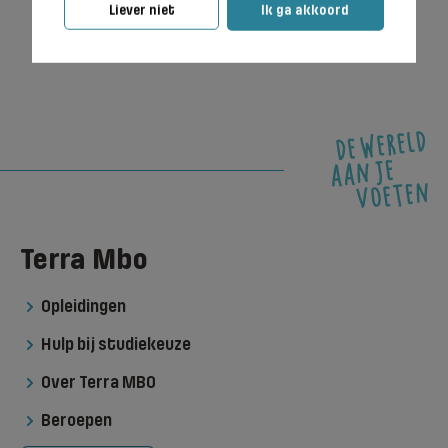
Liever niet
Ik ga akkoord
Terra Mbo
Opleidingen
Hulp bij studiekeuze
Over Terra MBO
Beroepen