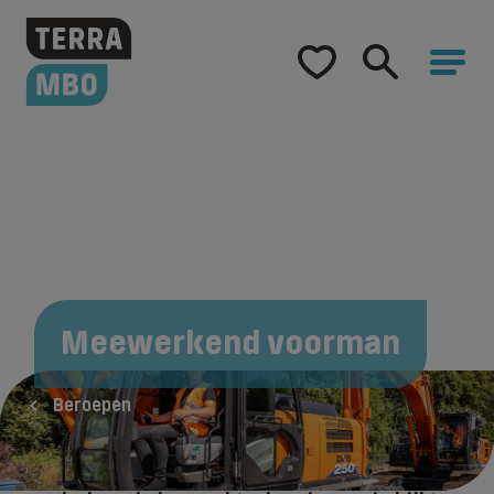
Home
Opleidingen
Hulp bij studiekeuze
Hoe word ik...
Samenwerking
Over Terra MBO
Meewerkend voorman
Beroepen
Als meewerkend voorman in de Groen, Grond
en Infra sector stuur je collega’s aan op de