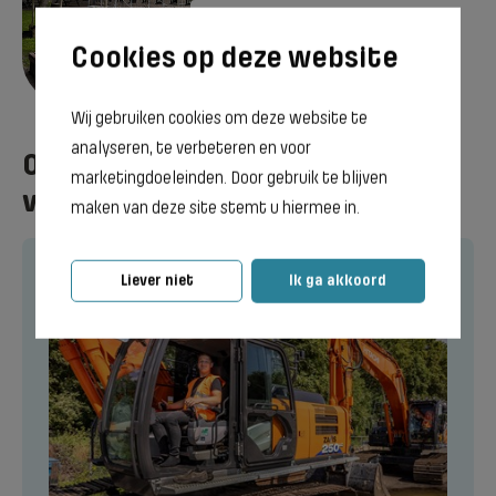
Emmen
Bekijk vestiging
Wij gebruiken cookies om deze website te
analyseren, te verbeteren en voor
Opleidingen om Meewerkend
marketingdoeleinden. Door gebruik te blijven
voorman te worden
maken van deze site stemt u hiermee in.
Liever niet
Ik ga akkoord