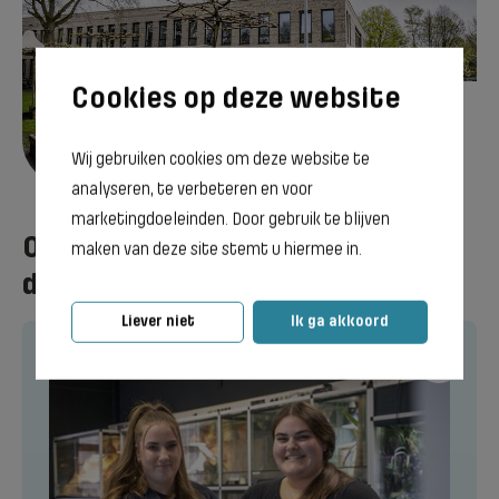
Emmen
Wij gebruiken cookies om deze website te
Bekijk vestiging
analyseren, te verbeteren en voor
marketingdoeleinden. Door gebruik te blijven
Opleidingen om Verkoper
maken van deze site stemt u hiermee in.
dierenspeciaalzaak te worden
Liever niet
Ik ga akkoord