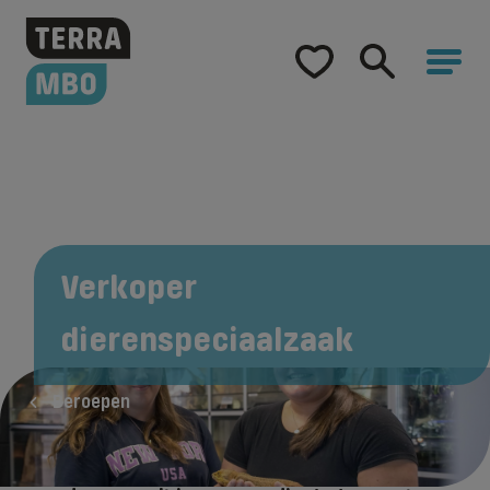
Home
Opleidingen
Hulp bij studiekeuze
Hoe word ik...
Samenwerking
Verkoper
Over Terra MBO
dierenspeciaalzaak
Beroepen
In de gezelschapsdierenbranche verkoop je
huisdieren en/of dierbenodigdheden (zoals