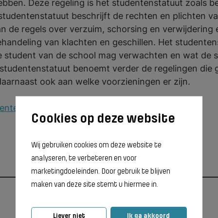
bben. Deze regeling is het studentenstatuut zoals bed
 studentenstatuut beschrijft de rechten en plichten v
an de regels over verzuim, schorsing en verwijdering 
handeling van klachten en geschillen. Het studenten
e student van de school mag verwachten en wat de s
studentenstatuut benoemt verder de regelingen die 
daarnaast ook aan welke voorzieningen er zijn.
udentenstatuut 2025-2026
Wij gebruiken cookies om deze website te
analyseren, te verbeteren en voor
marketingdoeleinden. Door gebruik te blijven
maken van deze site stemt u hiermee in.
Liever niet
Ik ga akkoord