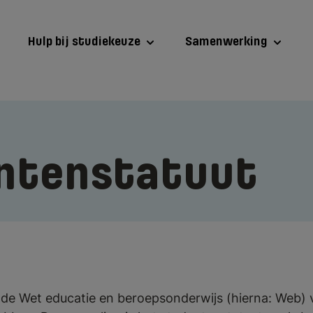
Hulp bij studiekeuze
Samenwerking
ntenstatuut
s de Wet educatie en beroepsonderwijs (hierna: Web) 