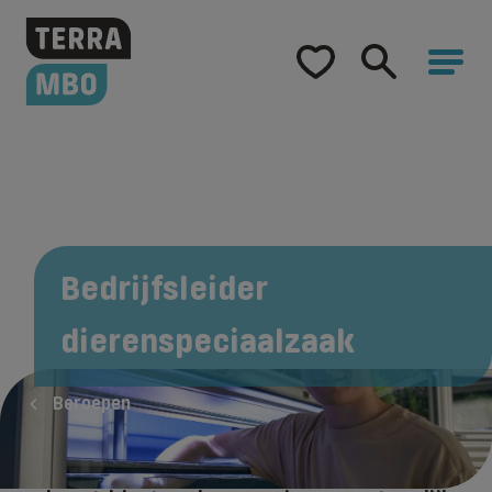
Home
Opleidingen
Hulp bij studiekeuze
Hoe word ik...
Samenwerking
Bedrijfsleider
Over Terra MBO
dierenspeciaalzaak
Beroepen
Als bedrijfsleider in een dierenwinkel ben je
bezig met de dieren in de zaak, maar vooral