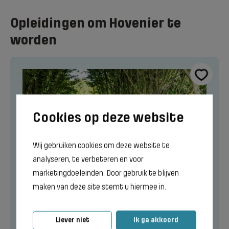
Opleidingen om Hovenier te
worden
Wij gebruiken cookies om deze website te
analyseren, te verbeteren en voor
marketingdoeleinden. Door gebruik te blijven
maken van deze site stemt u hiermee in.
Liever niet
Ik ga akkoord
Hovenier | Vakbekwaam