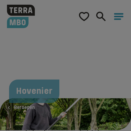
Home
Opleidingen
Hulp bij studiekeuze
Hoe word ik...
Samenwerking
Over Terra MBO
Hovenier
Beroepen
Een hovenier wordt door klanten ingehuurd
om tuinen en groenobjecten aan te leggen.