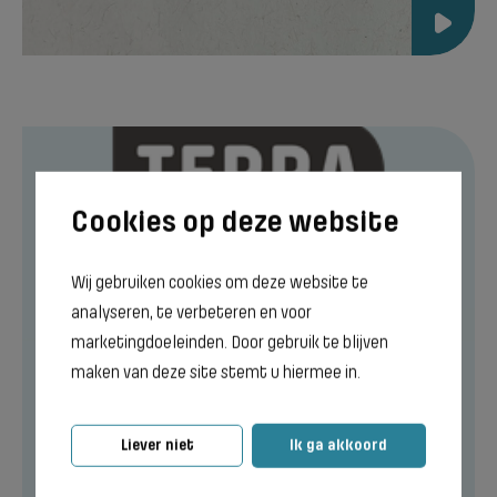
Wij gebruiken cookies om deze website te
analyseren, te verbeteren en voor
marketingdoeleinden. Door gebruik te blijven
maken van deze site stemt u hiermee in.
Meer weten?
Liever niet
Ik ga akkoord
Wil je meer weten over internationalisering
en de mogelijkheden binnen Terra?