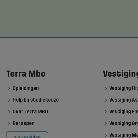
Terra Mbo
Vestigin
Opleidingen
Vestiging H
Hulp bij studiekeuze
Vestiging As
Over Terra MBO
Vestiging 
Beroepen
Vestiging G
Vestiging M
Ziek melden