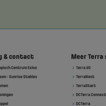
g & contact
Meer Terra 
ippisch Centrum Exloo
Terra VO
sen - Sunrise Stables
TerraNext
Emmen
TerraStart
roningen
DCTerra Connect
eppel
DCTerra