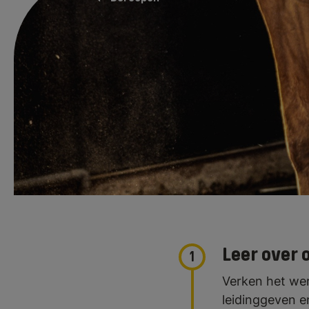
Als bedrijfsleide
paardenhouderijbe
opfokbedrijf. Of 
sport- en handel
Leer over
1
Verken het wer
leidinggeven e