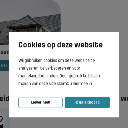
sen - Sunrise Stables
Wij gebruiken cookies om deze website te
Bekijk vestiging
analyseren, te verbeteren en voor
marketingdoeleinden. Door gebruik te blijven
maken van deze site stemt u hiermee in.
leider paardensport en -houderij te 
Liever niet
Ik ga akkoord