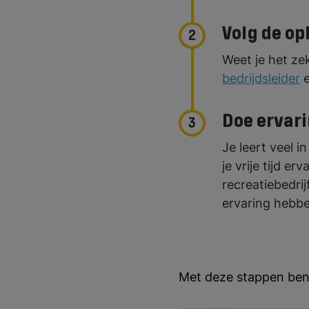
Volg de op
2
Weet je het ze
bedrijdsleider
e
Doe ervari
3
Je leert veel i
je vrije tijd e
recreatiebedrij
ervaring hebbe
Met deze stappen ben 