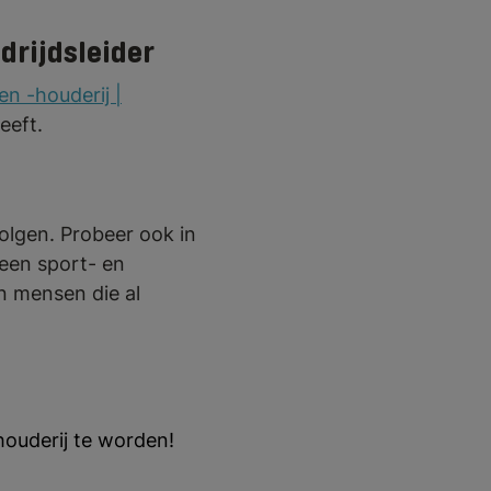
drijdsleider
n -houderij |
geeft.
volgen. Probeer ook in
j een sport- en
an mensen die al
ouderij te worden!