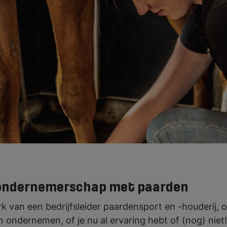
r paardensport en -houderij kun je aan de 
drijf, zoals een stoeterij, hengstenhoud
je kiest voor een sport- of recreatiebedrij
sstal, pensionstal of manege.
 ondernemerschap met paarden
k van een bedrijfsleider paardensport en -houderij, 
n ondernemen, of je nu al ervaring hebt of (nog) niet!