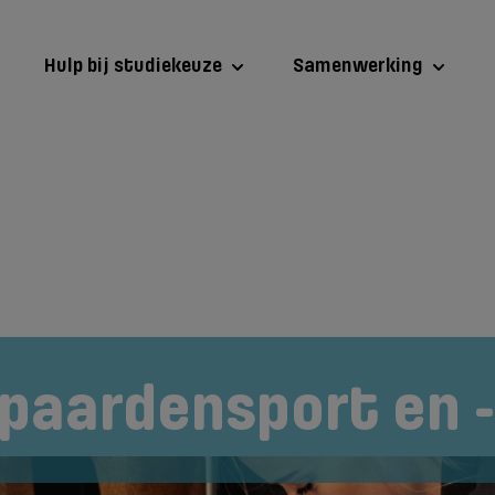
Hulp bij studiekeuze
Samenwerking
...
 paardensport en 