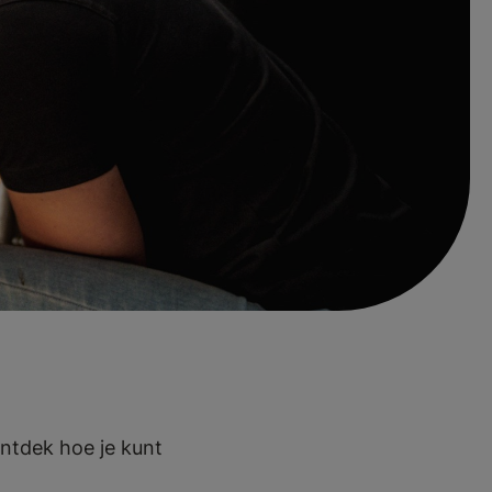
slag bij een
erij of
f, zoals een
ontdek hoe je kunt