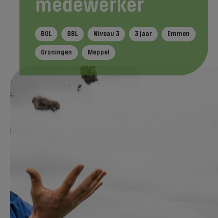
medewerker
BOL
BBL
Niveau 3
3 jaar
Emmen
Groningen
Meppel
In het kort
Tijdens je opleiding
Na je ople
Direct aanmelden
Aan de slag op een veehouderij, dat is echt
iets voor jou! Je neemt hier de dagelijkse
werkzaamheden voor je rekening, zoals het
voeren en verzorgen van de dieren en het