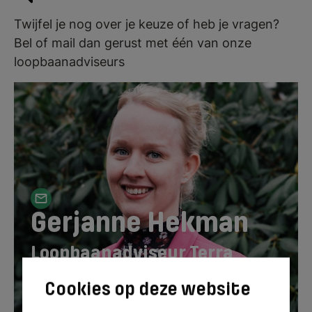
Twijfel je nog over je keuze of heb je vragen?
Bel of mail dan gerust met één van onze
loopbaanadviseurs
Gerjanne Hekman
Loopbaanadviseur Terra
Emmen