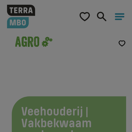
Home
Opleidingen
Hulp bij studiekeuze
Opleidingen
Samenwerking
Over Terra MBO
Veehouderij |
Vakbekwaam