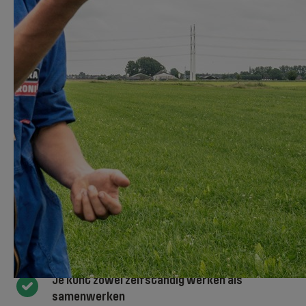
schoonmaken van de stallen en hokken. Als
de boer waar je later voor werkt een dagje
weg gaat, dan kan hij de werkzaamheden
met een gerust hart aan jou overlaten.
Je wilt graag met dieren werken
Je werkt graag buiten
Je kunt zowel zelfstandig werken als
samenwerken