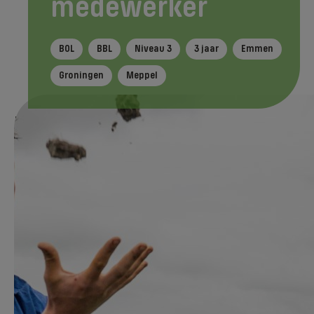
medewerker
BOL
BBL
Niveau 3
3 jaar
Emmen
Groningen
Meppel
Tijdens je opleiding
In het kort
Na je ople
Direct aanmelden
Je leert tijdens deze opleiding hoe je de
dagelijkse werkzaamheden op een
veehouderij zelfstandig uitvoert. Zoals
melken en werken met een melkrobot,