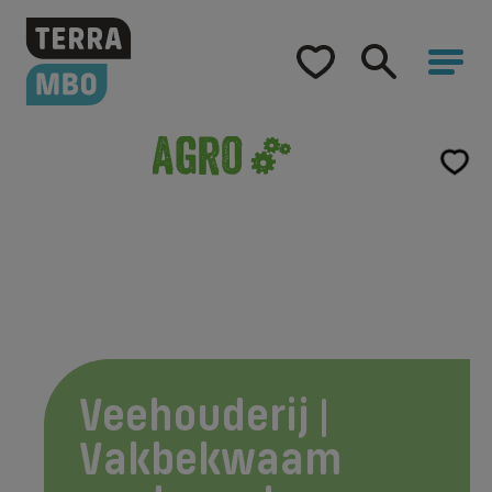
Home
Opleidingen
Hulp bij studiekeuze
Opleidingen
Veehouderij | Vakbekwaam medewerker
Samenwerking
Over Terra MBO
Veehouderij |
Vakbekwaam