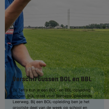
voeren van het vee, reinigen en ontsmetten
van kalverenhokken en landwerkzaamheden.
Je voert deze werkzaamheden niet alleen
zelf uit, maar leert ook hoe je kunt
samenwerken en hoe je aan iemand anders
een opdracht overdraagt.
Verschil tussen BOL en BBL
Bij Terra kun je een BOL- en BBL-opleiding
volgen. BOL staat voor BeroepsOpleidende
Leerweg. Bij een BOL-opleiding ben je het
grootste deel van de week op school en