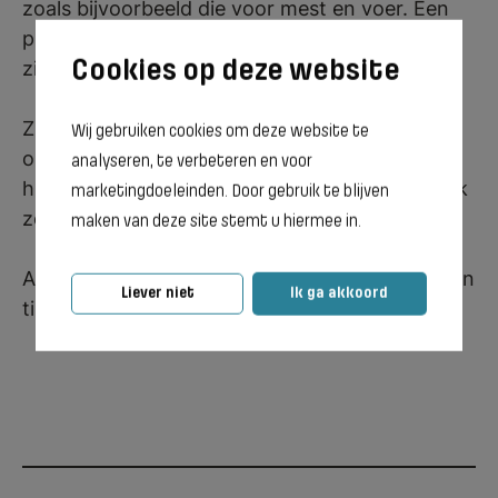
zoals bijvoorbeeld die voor mest en voer. Een
prestatie waar hij trots op is, is
zijn klauwbekapcertificaat.
Zijn meest memorabele moment tijdens de
Wij gebruiken cookies om deze website te
opleiding? “De gezellige tijd op school” vertelt
analyseren, te verbeteren en voor
hij. Zijn plannen voor later zijn duidelijk: hopelijk
marketingdoeleinden. Door gebruik te blijven
zelf boer worden.
maken van deze site stemt u hiermee in.
Aan toekomstige studenten geeft Nathaniël een
Liever niet
Ik ga akkoord
tip mee: “Wees duidelijk over wat je wilt.”