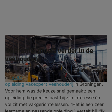
Nathaniël groeit verder in de
veehouderij
Nathaniël ter Veld is tweedejaars student aan
de
BOL-
opleiding Vakexpert Veehouderij
in Groningen.
Voor hem was de keuze snel gemaakt: een
opleiding die precies past bij zijn interesse én
vol zit met vakgerichte lessen. “Het is een zeer
leerzame en passende opleiding,” vertelt hij. “Ik