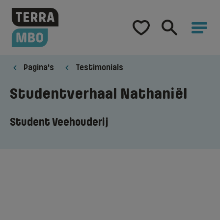
Home
Opleidingen
Pagina's
Testimonials
Hulp bij studiekeuze
Studentverhaal Nathaniël
Samenwerking
Student Veehouderij
Over Terra MBO