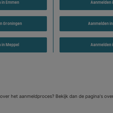
 in Emmen
Aanmelden 
n Groningen
Aanmelden in
 in Meppel
Aanmelden 
e over het aanmeldproces? Bekijk dan de pagina's ove