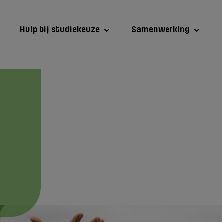
Hulp bij studiekeuze
Samenwerking
waam medewerker