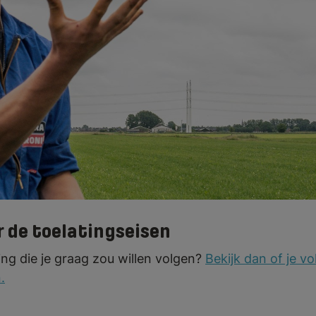
 voor de opleiding Vakbekwaam medewerk
ember.
Bekijk welke stappen worden geze
opleiding bij Terra MBO.
r de toelatingseisen
ding die je graag zou willen volgen?
Bekijk dan of je v
.