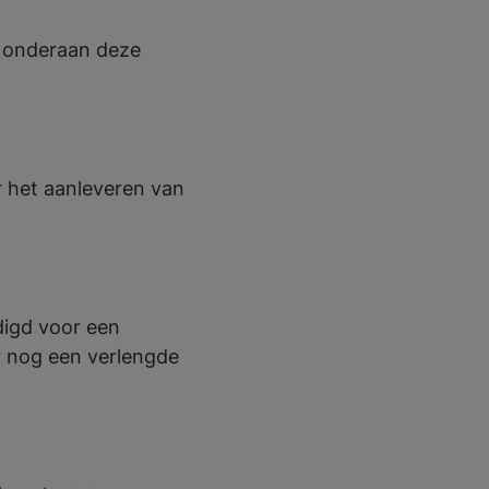
g onderaan deze
r het aanleveren van
digd voor een
r nog een verlengde