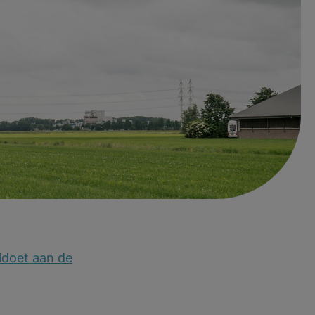
er Veehouderij!
t om je aan te
oldoet aan de