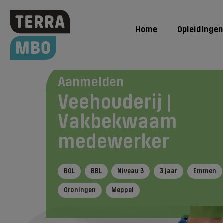
Home
Opleidingen
Aanmelden
Opleidingen
Veehouderij | Vakbek
Veehouderij |
Vakbekwaam
medewerker
BOL
BBL
Niveau 3
3 jaar
Emmen
Groningen
Meppel