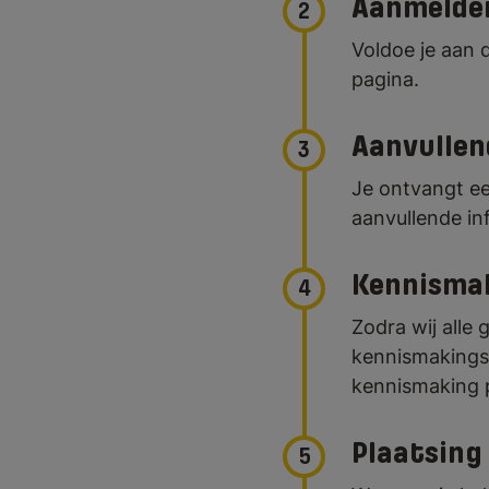
Aanmelde
2
Voldoe je aan 
pagina.
Aanvullen
3
Je ontvangt ee
aanvullende in
Kennisma
4
Zodra wij alle
kennismakingsg
kennismaking p
Plaatsing 
5