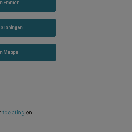
in Emmen
 Groningen
in Meppel
r
toelating
en