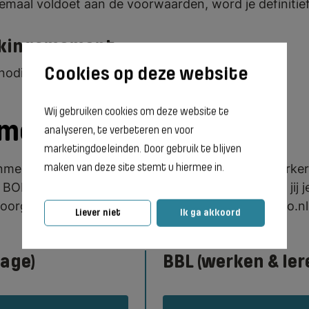
emaal voldoet aan de voorwaarden, word je definitief
kingsmoment
enodigd voor een kennismakingsmoment.
Wij gebruiken cookies om deze website te
nmelden
analyseren, te verbeteren en voor
marketingdoeleinden. Door gebruik te blijven
maken van deze site stemt u hiermee in.
aanmelden voor de opleiding Vakbekwaam medewerker 
BOL of BBL en de vestiging van Terra MBO waar jij j
 doorgestuurd naar de website www.inschrijvenmbo.n
Liever niet
Ik ga akkoord
tage)
BBL (werken & ler