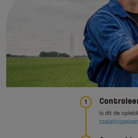
Meld je hier aan
Je start in sept
melden voor een 
Controlee
1
Is dit de oplei
toelatingseisen