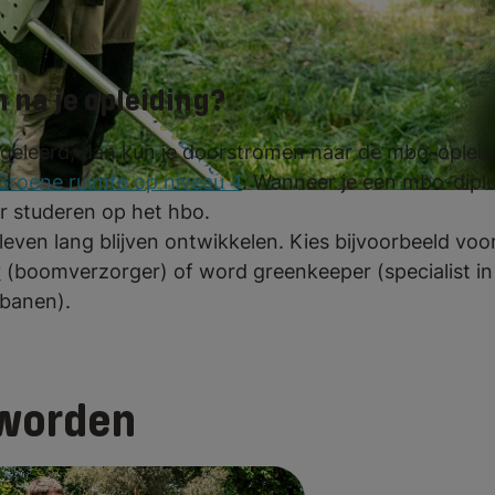
 na je opleiding?
uitgeleerd, dan kun je doorstromen naar de mbo-opleid
Groene ruimte op niveau 4
. Wanneer je een mbo-dipl
er studeren op het hbo.
e leven lang blijven ontwikkelen. Kies bijvoorbeeld vo
r
(boomverzorger) of word greenkeeper (specialist in
banen).
 worden