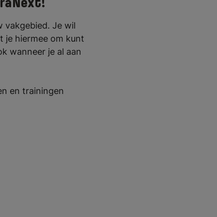
rraNext!
w vakgebied. Je wil
at je hiermee om kunt
ook wanneer je al aan
sen en trainingen