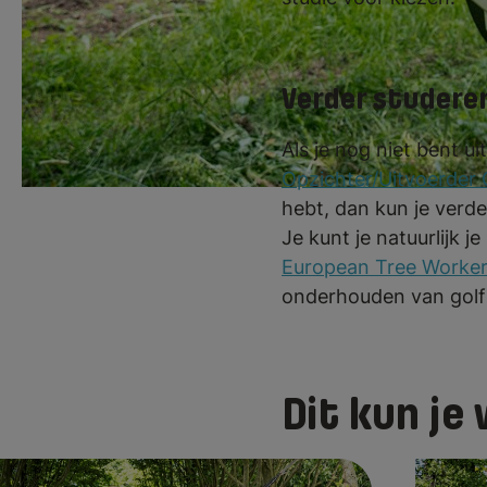
Verder studeren
Als je nog niet bent 
Opzichter/Uitvoerder 
hebt, dan kun je verd
Je kunt je natuurlijk j
European Tree Worke
onderhouden van golf
Dit kun je