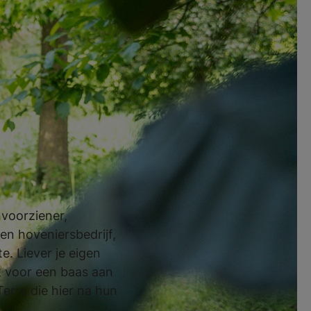
ven zijn hard op
opleiding
nnen. Doorleren
voorziener,
en hoveniersbedrijf,
. Liever je eigen
et voor een baas aan
erra die hier na hun