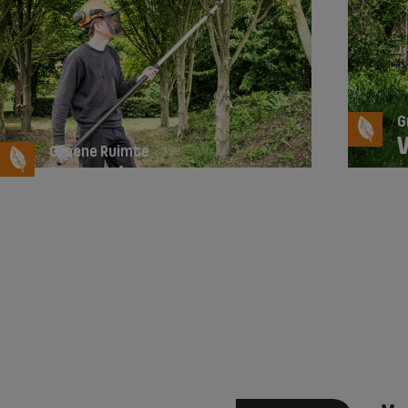
G
Groene Ruimte
Hovenier