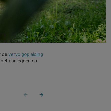
ing
oma niveau 4 op zak
or de
vervolgopleiding
 het aanleggen en