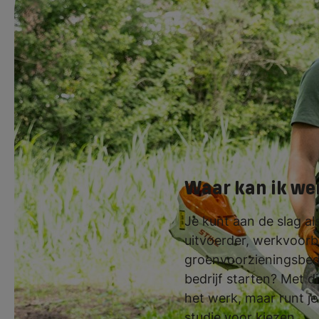
De kans op een ba
zoek naar gekwali
zelfstandig kunt 
kan natuurlijk oo
Waar kan ik we
Je kunt aan de slag a
uitvoerder, werkvoorbe
groenvoorzieningsbedr
bedrijf starten? Met d
het werk, maar runt je
studie voor kiezen.