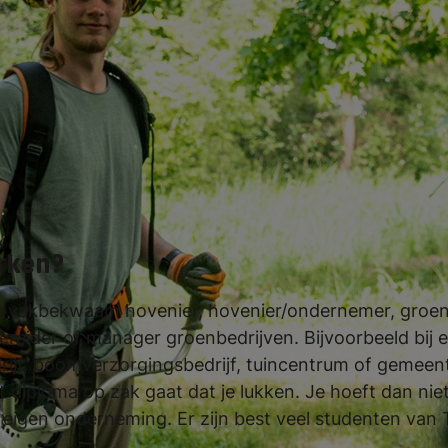
an als hovenier is heel erg groot! Bedrij
ficeerde hoveniers. Doordat jij na deze 
werken, kun je ook je eigen bedrijf begi
k.
rken?
ls vakbekwaam hovenier, hovenier/ondernemer, groen
reider of manager groenbedrijven. Bijvoorbeeld bij e
ijf, boomverzorgingsbedrijf, tuincentrum of gemeente
it diploma op zak gaat dat je lukken. Je hoeft dan ni
 eigen onderneming. Er zijn best veel studenten van T