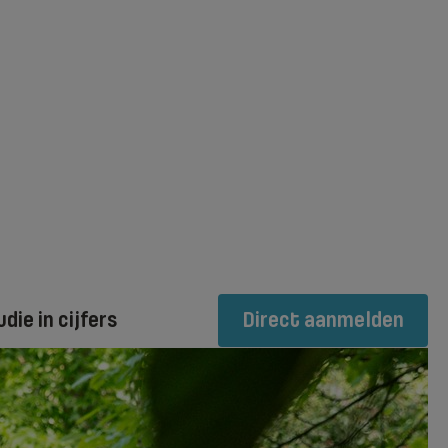
udie in cijfers
Direct aanmelden