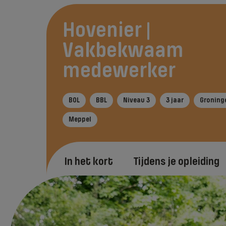
Hovenier |
Vakbekwaam
medewerker
BOL
BBL
Niveau 3
3 jaar
Groning
Meppel
In het kort
Tijdens je opleiding