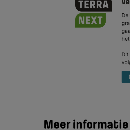
Ve
De 
gra
gaa
het
Dit
vol
Meer informatie 