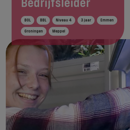
Bedrijfsleider
BOL
BBL
Niveau 4
3 jaar
Emmen
Groningen
Meppel
Na je ople
In het kort
Tijdens je opleiding
Direct aanmelden
Met dit diploma op zak ben je klaar voor een
uitdagende leidinggevende rol in de
dierverzorging. Misschien ga jij een
trimsalon of dierenspeciaalzaak runnen of je