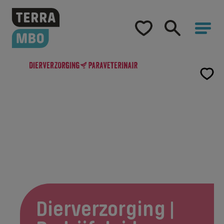
Home
Opleidingen
Hulp bij studiekeuze
Opleidingen
Dierverzorging | Bedrijfsleider
Samenwerking
Over Terra MBO
Dierverzorging |