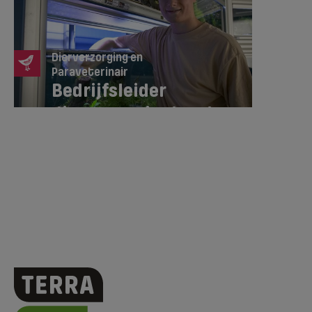
Dierverzorging en
Paraveterinair
Bedrijfsleider
dierenspeciaalzaak