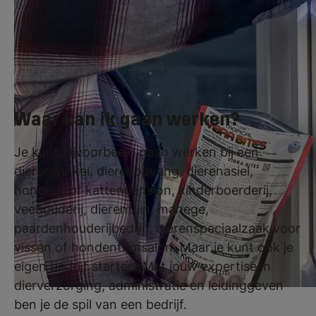
begint een eigen bedrijf. Doorstuderen na je
opleiding kan uiteraard ook!
Waar kan ik gaan werken?
Je kunt bijvoorbeeld gaan werken bij een
dierenwinkel, dierenopvang, dierenasiel,
honden- of kattenpension, kinderboerderij,
veehouderij, dierentuin, manege,
paardenhouderijbedrijf, dierenspeciaalzaak voor
vissen of hondentrimsalon. Maar je kunt ook je
eigen bedrijf starten. Met jouw expertise in
dierverzorging, administratie en leidinggeven
ben je de spil van een bedrijf.