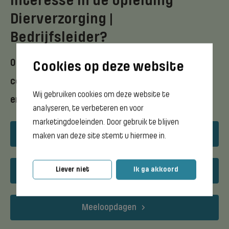
Interesse in de opleiding
Dierverzorging |
Bedrijfsleider?
Ontdek meer in de brochure of neem
contact met ons op via mail of telefoon
Wij gebruiken cookies om deze website te
en stel je vragen.
analyseren, te verbeteren en voor
marketingdoeleinden. Door gebruik te blijven
Download opleidingsflyer
maken van deze site stemt u hiermee in.
Liever niet
Ik ga akkoord
Open dagen
Meeloopdagen