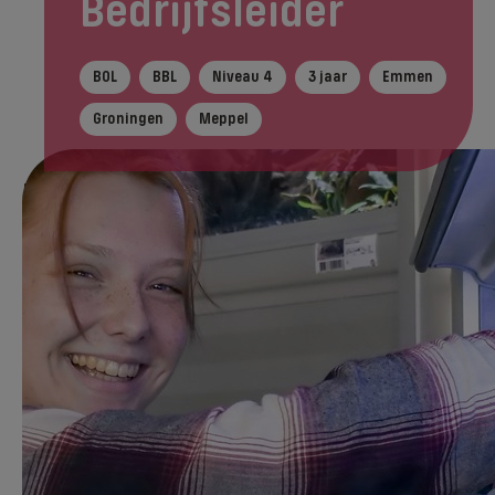
Bedrijfsleider
BOL
BBL
Niveau 4
3 jaar
Emmen
Groningen
Meppel
Tijdens je opleiding
In het kort
Na je ople
Direct aanmelden
Tijdens deze opleiding leer je hoe je een
bedrijf met dieren runt. Je leert als
bedrijfsleider dierverzorging de
verantwoordelijkheid te dragen voor de