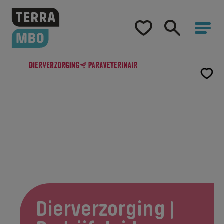
Home
Opleidingen
Hulp bij studiekeuze
Opleidingen
Dierverzorging | Bedrijfsleider
Samenwerking
Over Terra MBO
Dierverzorging |