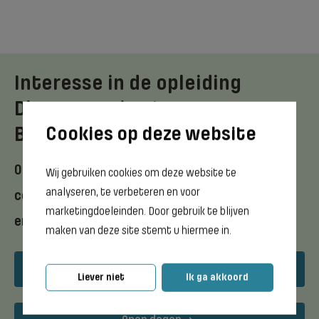
Interesse in de opleiding
Dierverzorging |
Bedrijfsleider?
Ontdek meer in de brochure of neem
Wij gebruiken cookies om deze website te
analyseren, te verbeteren en voor
contact met ons op via mail of telefoon
marketingdoeleinden. Door gebruik te blijven
en stel je vragen.
maken van deze site stemt u hiermee in.
Download opleidingsflyer
Liever niet
Ik ga akkoord