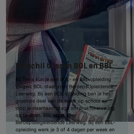
verdeling van alle werkzaamheden en de
voortgang te bewaken. Ook leer je
leidinggeven aan medewerkers.
Verschil tussen BOL en BBL
Bij Terra kun je een BOL- en BBL-opleiding
volgen. BOL staat voor BeroepsOpleidende
Leerweg. Bij een BOL-opleiding ben je het
grootste deel van de week op school en
loop je daarnaast stage om praktijkervaring
op te doen. BBL staat voor
BeroepsBegeleidende Leerweg. Bij een BBL-
opleiding werk je 3 of 4 dagen per week en