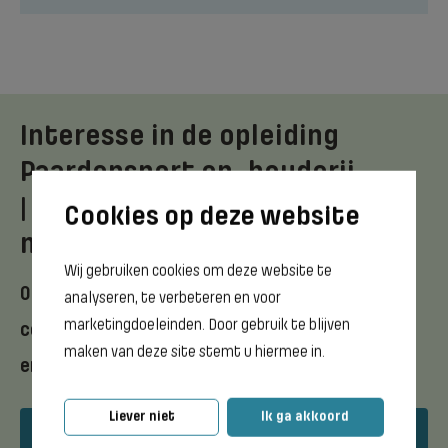
Interesse in de opleiding
Paardensport en -houderij
| Vakbekwaam
medewerker ?
Wij gebruiken cookies om deze website te
Ontdek meer in de brochure of neem
analyseren, te verbeteren en voor
marketingdoeleinden. Door gebruik te blijven
contact met ons op via mail of telefoon
maken van deze site stemt u hiermee in.
en stel je vragen.
Liever niet
Ik ga akkoord
Download opleidingsflyer