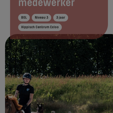
medewerker
BOL
Niveau 3
3 jaar
Hippisch Centrum Exloo
Tijdens je opleiding
In het kort
Na je ople
Direct aanmelden
Tijdens je opleiding leer je hoe je goed voor
paarden kunt zorgen, maar ook wat er komt
kijken bij werken in de paardenwereld. Je
rijdt natuurlijk veel paard. Ook krijg je les in