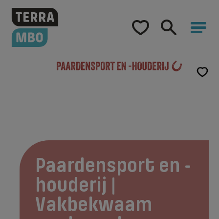
Home
Opleidingen
Hulp bij studiekeuze
Opleidingen
Paardensport en -houderij | Vakbekwaam
medewerker
Samenwerking
Over Terra MBO
Paardensport en -
houderij |
Vakbekwaam