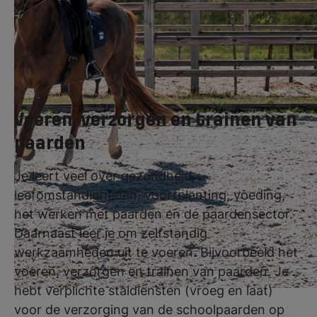
het organiseren van evenementen. Je hebt
geen eigen paard nodig voor deze opleiding.
Voeren, verzorgen en trainen van
paarden
Je leert veel over gezondheid,
leefomstandigheden, voortplanting, voeding,
het werken met paarden en de paardensector.
Daarnaast leer je om zelfstandig
werkzaamheden uit te voeren. Bijvoorbeeld het
voeren, verzorgen en trainen van paarden. Je
hebt verplichte staldiensten (vroeg en laat)
voor de verzorging van de schoolpaarden op