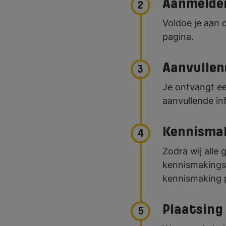
Aanmelde
2
Voldoe je aan 
pagina.
Aanvullen
3
Je ontvangt ee
aanvullende in
Kennisma
4
Zodra wij alle
kennismakingsg
kennismaking p
Plaatsing 
5