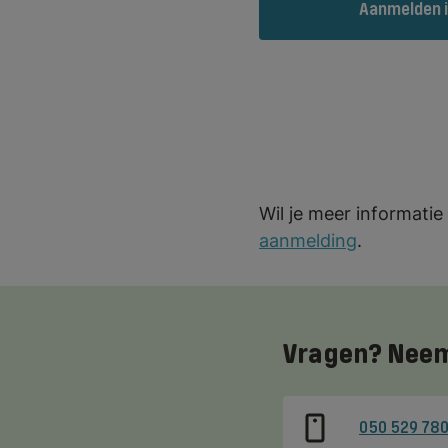
Aanmelden i
Wil je meer informati
aanmelding
.
Vragen? Neem
050 529 78