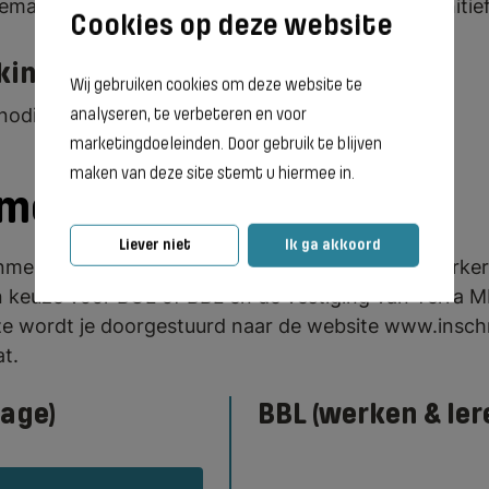
emaal voldoet aan de voorwaarden, word je definitief
kingsmoment
Wij gebruiken cookies om deze website te
enodigd voor een kennismakingsmoment.
analyseren, te verbeteren en voor
marketingdoeleinden. Door gebruik te blijven
maken van deze site stemt u hiermee in.
nmelden
Liever niet
Ik ga akkoord
aanmelden voor de opleiding Vakbekwaam medewerker
n keuze voor BOL of BBL en de vestiging van Terra MBO
ze wordt je doorgestuurd naar de website www.insch
t.
tage)
BBL (werken & ler