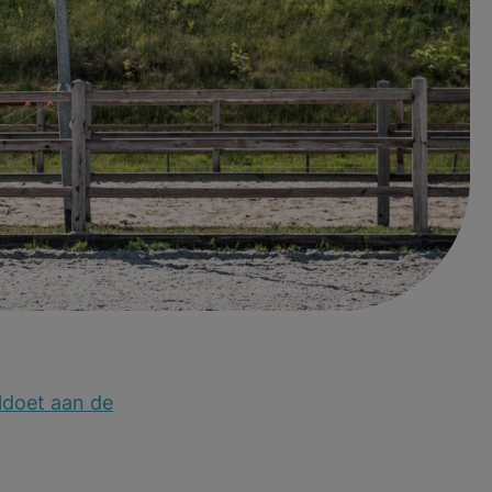
ker Paardensport
n worden gezet
oldoet aan de