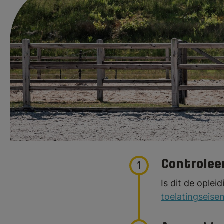
Meld je hier aa
en -houderij! Je
om je aan te meld
Controlee
1
Is dit de oplei
toelatingseisen