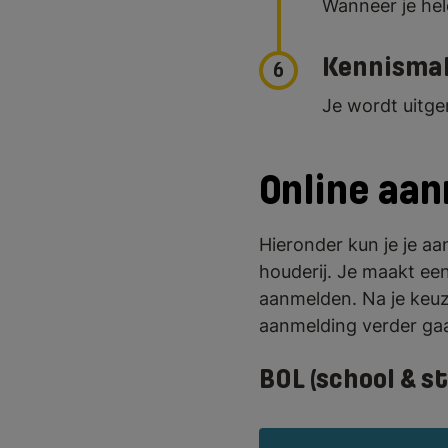
Wanneer je hel
Kennisma
6
Je wordt uitg
Online aa
Hieronder kun je je 
houderij. Je maakt ee
aanmelden. Na je keu
aanmelding verder gaa
BOL (school & s