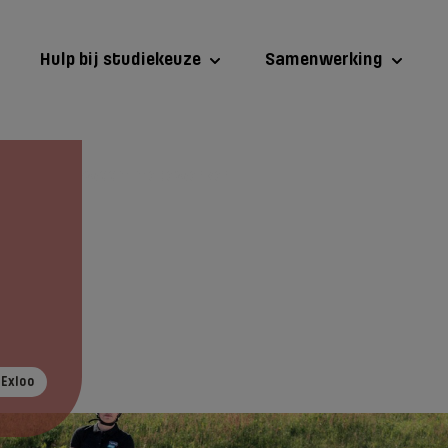
Hulp bij studiekeuze
Samenwerking
erij | Vakbekwaam medewerker
 Exloo