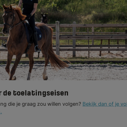
n voor de opleiding Vakbekwaam medewer
 start in september.
Bekijk welke stappe
en voor een opleiding bij Terra MBO.
r de toelatingseisen
ding die je graag zou willen volgen?
Bekijk dan of je v
.