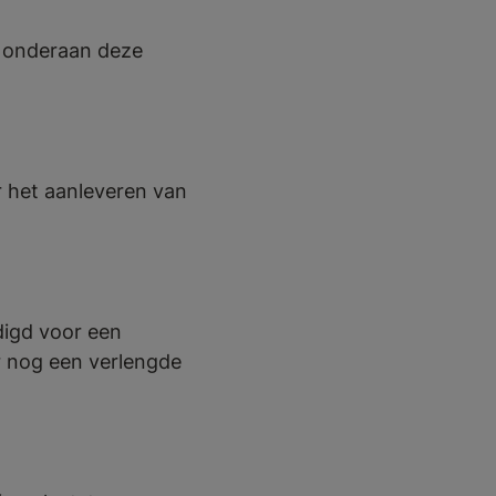
g onderaan deze
r het aanleveren van
digd voor een
r nog een verlengde