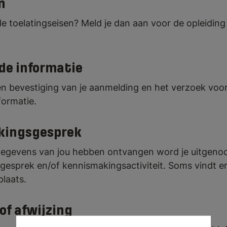
n
de toelatingseisen? Meld je dan aan voor de opleidin
de informatie
n bevestiging van je aanmelding en het verzoek voo
formatie.
kingsgesprek
 gegevens van jou hebben ontvangen word je uitgeno
esprek en/of kennismakingsactiviteit. Soms vindt e
laats.
of afwijzing