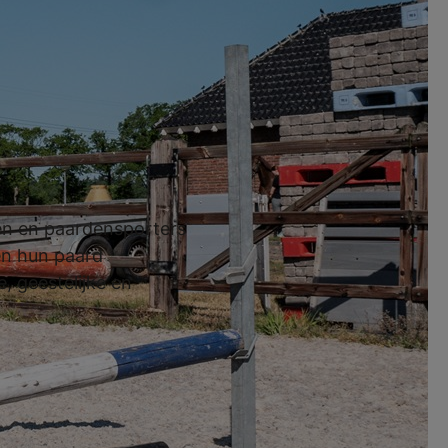
teur!
gen en paardensporters
en hun paard
, geestelijke en