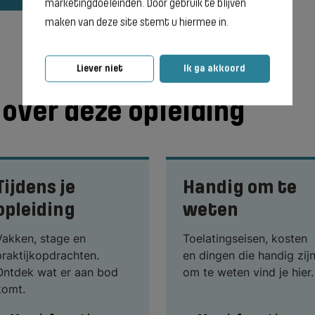
marketingdoeleinden. Door gebruik te blijven
maken van deze site stemt u hiermee in.
Liever niet
Ik ga akkoord
over deze opleiding
Tijdens je
Handig om te
opleiding
weten
Vakken, stage en
Toelatingseisen, kosten
praktijkopdrachten.
en dingen die handig zij
Ontdek wat er aan bod
om te weten vind je hier.
komt.