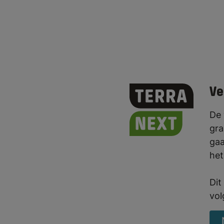
Ve
De 
gra
gaa
het
Dit
vol