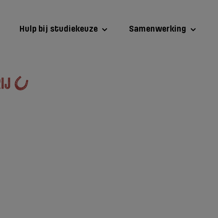
Hulp bij studiekeuze
Samenwerking
ur