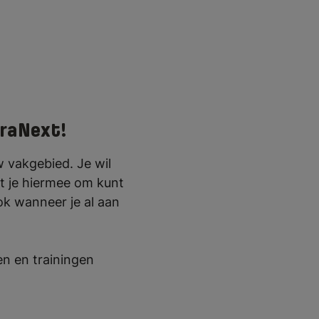
rraNext!
w vakgebied. Je wil
at je hiermee om kunt
ook wanneer je al aan
sen en trainingen