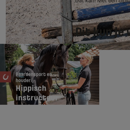
Dat kan! Met een dipl
Dit kun je
Paardensport en -
houderij
Hippisch
instructeur
wedstrijdsport