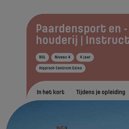
Paardensport en -
houderij | Instruc
BOL
Niveau 4
4 jaar
Hippisch Centrum Exloo
In het kort
Tijdens je opleiding