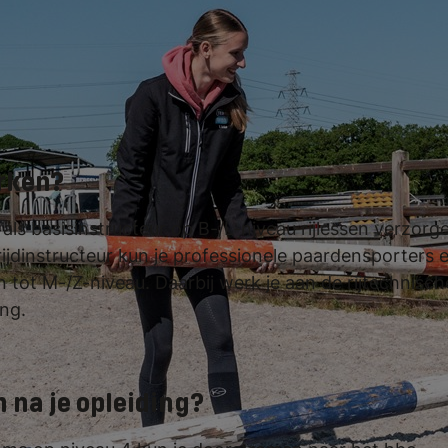
an kun je direct aan de slag als instruc
 natuurlijk ook.
rken?
 als basisinstructeur op B-/L-niveau rijlessen verzor
rijdinstructeur kun je professionele paardensporters 
tot M-/Z-niveau. Daarbij werk je aan de rijtechnische
ing.
 na je opleiding?