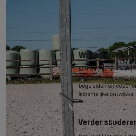
Diploma op zak? D
Doorstuderen kan
Waar kan ik we
Met dit diploma kun je
begeleiden. Als wedst
begeleiden en coachen 
lichamelijke ontwikkel
Verder studeren