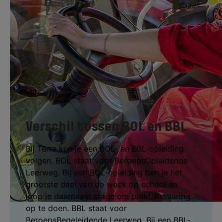
kiest. Je leert tijdens deze opleiding hoe je
allerlei werkzaamheden uitvoert in de
buitenlucht. Daarvoor gebruik je
gereedschappen, werktuigen en machines.
Verschil tussen BOL en BBL
Bij Terra kun je een BOL- en BBL-opleiding
volgen. BOL staat voor BeroepsOpleidende
Leerweg. Bij een BOL-opleiding ben je het
grootste deel van de week op school en
loop je daarnaast stage om praktijkervaring
op te doen. BBL staat voor
BeroepsBegeleidende Leerweg. Bij een BBL-