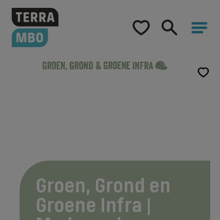
Home
Opleidingen
Hulp bij studiekeuze
Opleidingen
Groen, Grond en Groene Infra | Medewerker
Samenwerking
Over Terra MBO
Groen, Grond en
Groene Infra |