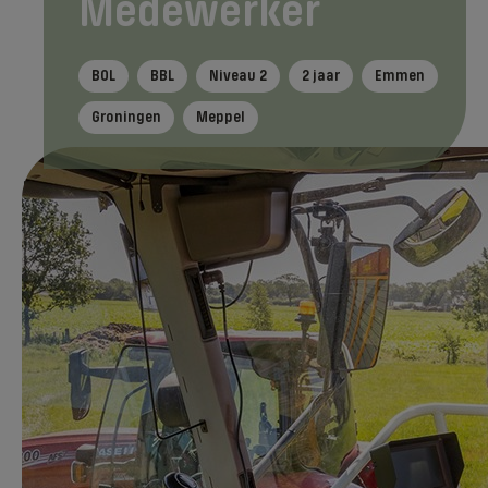
Medewerker
BOL
BBL
Niveau 2
2 jaar
Emmen
Groningen
Meppel
Tijdens je opleiding
In het kort
Na je ople
Direct aanmelden
Het mooie aan deze opleiding is dat je er
verschillende kanten mee op kan,
afhankelijk van wat jij wilt. Agrarisch
loonwerk, cultuurtechnisch werk of infra, jij