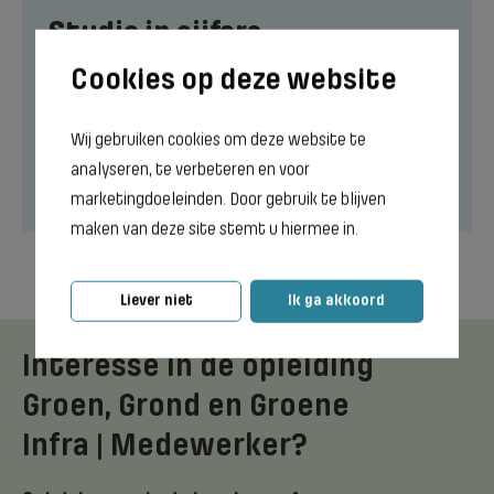
Studie in cijfers
Wij gebruiken cookies om deze website te
analyseren, te verbeteren en voor
marketingdoeleinden. Door gebruik te blijven
Meer informatie
maken van deze site stemt u hiermee in.
Liever niet
Ik ga akkoord
Interesse in de opleiding
Groen, Grond en Groene
Infra | Medewerker?