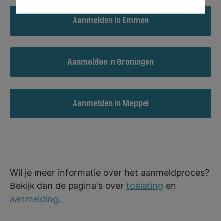
Aanmelden in Emmen
Aanmelden in Groningen
Aanmelden in Meppel
Wil je meer informatie over het aanmeldproces?
Bekijk dan de pagina's over
toelating
en
aanmelding
.