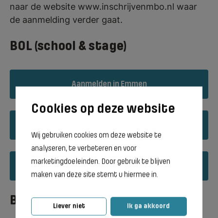
naar de website www.inschrijvenmbo.nl waar
de aanmelding verder gaat.
BOL (school & stage)
Aanmelden in Emmen
Aanmelden in Groningen
Wij gebruiken cookies om deze website te
analyseren, te verbeteren en voor
marketingdoeleinden. Door gebruik te blijven
Aanmelden in Meppel
maken van deze site stemt u hiermee in.
BBL (werken & leren)
Liever niet
Ik ga akkoord