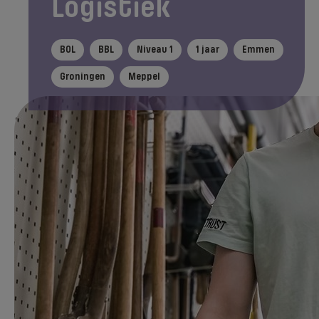
Logistiek
BOL
BBL
Niveau 1
1 jaar
Emmen
Groningen
Meppel
In het kort
Tijdens je opleiding
Na je ople
Direct aanmelden
Als Assistent Logistiek help je bij het
transport van goederen. Je kunt
bijvoorbeeld aan de slag in een magazijn van
een groothandel. Daar zorg jij dat goederen