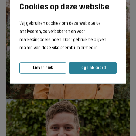
Wij gebruiken cookies om deze website te
analyseren, te verbeteren en voor
Saskia de koning
marketingdoeleinden. Door gebruik te blijven
Loopbaanadviseur Terra
maken van deze site stemt u hiermee in.
Groningen
Liever niet
Ik ga akkoord
Neem contact op met Saskia