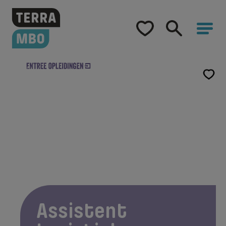
Home
Opleidingen
Hulp bij studiekeuze
Opleidingen
Samenwerking
Over Terra MBO
Assistent