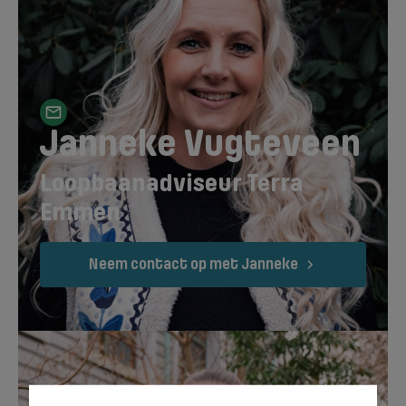
Janneke Vugteveen
Loopbaanadviseur Terra
Emmen
Neem contact op met Janneke