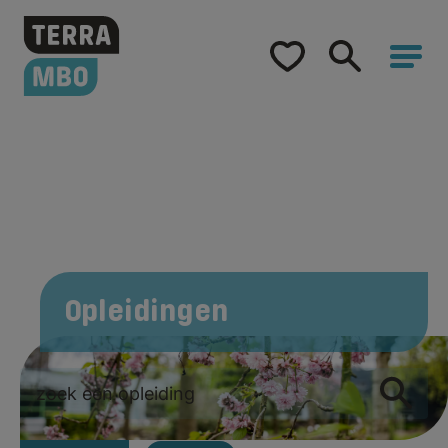
Home
Opleidingen
Hulp bij studiekeuze
Samenwerking
Over Terra MBO
Opleidingen