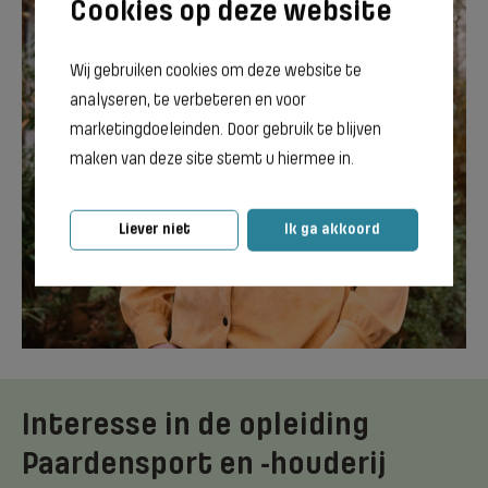
Wij gebruiken cookies om deze website te
Saskia de Koning
analyseren, te verbeteren en voor
marketingdoeleinden. Door gebruik te blijven
Loopbaanadviseur Terra
maken van deze site stemt u hiermee in.
Groningen
Liever niet
Ik ga akkoord
Neem contact op met Saskia
Interesse in de opleiding
Paardensport en -houderij