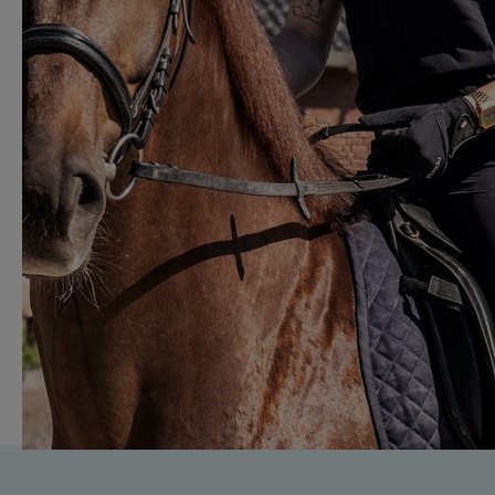
Je bent gek op paarden en wilt meer over ze
leren
Je wilt leren hoe je leiding geeft en
onderneemt
Je wilt leren hoe je paarden traint en hoe je les
geeft