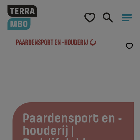
Home
Opleidingen
Hulp bij studiekeuze
Opleidingen
Samenwerking
Over Terra MBO
Paardensport en -
houderij |