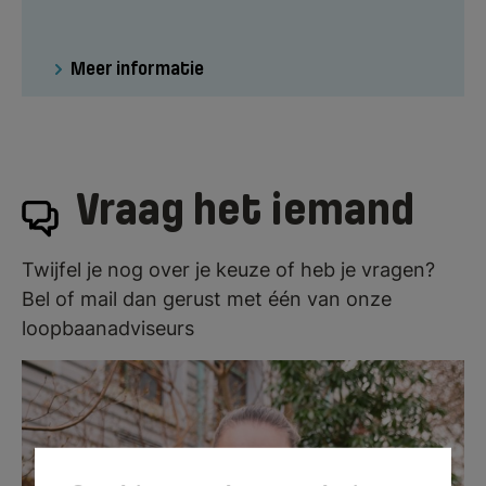
Meer informatie
Vraag het iemand
Twijfel je nog over je keuze of heb je vragen?
Bel of mail dan gerust met één van onze
loopbaanadviseurs