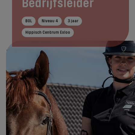
Bedrijfsleider
BOL
Niveau 4
3 jaar
Hippisch Centrum Exloo
In het kort
Tijdens je opleiding
Na je ople
Direct aanmelden
Leren over ondernemerschap, dat zie jij wel
zitten! Jij wilt weten hoe het eraan toegaat
in een bedrijf met paarden, want daar ligt
jouw passie.