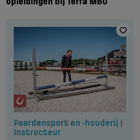
opleidingen bij Terra MBO
Paardensport en -houderij |
Instructeur