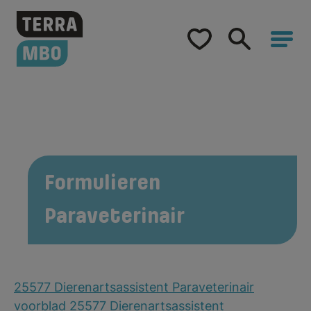
Home
Opleidingen
Hulp bij studiekeuze
Samenwerking
Formulieren
Over Terra MBO
Paraveterinair
BPV
2025-
Samenwerking
Formulieren
Gids
2026
25577 Dierenartsassistent Paraveterinair
voorblad 25577 Dierenartsassistent