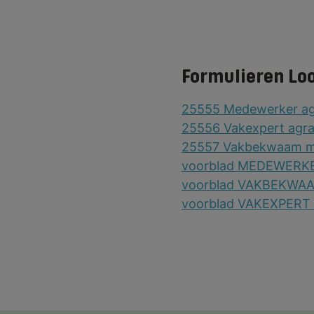
Samenwerking
Formulieren
Gids
Formulieren Lo
25555 Medewerker ag
25556 Vakexpert agra
25557 Vakbekwaam me
voorblad MEDEWERK
voorblad VAKBEKW
voorblad VAKEXPER