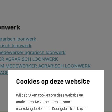
2026
onwerk
rarisch loonwerk
risch loonwerk
dewerker agrarisch loonwerk
ER AGRARISCH LOONWERK
AAM MEDEWERKER AGRARISCH LOONWERK
T AGRARISCH LOONWERK
Wij gebruiken cookies om deze website te
analyseren, te verbeteren en voor
marketingdoeleinden. Door gebruik te blijven