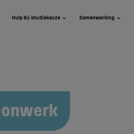
Hulp bij studiekeuze
Samenwerking
oonwerk
2025-