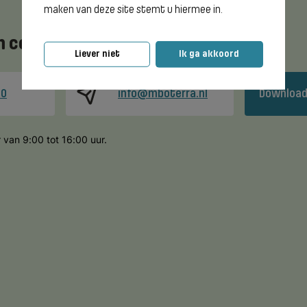
maken van deze site stemt u hiermee in.
 contact met ons op
Liever niet
Ik ga akkoord
00
info@mboterra.nl
Download
 van 9:00 tot 16:00 uur.