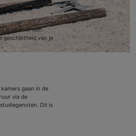
j je uit voor een
e geschiktheid van je
p kamers gaan in de
huur via de
studiegenoten. Dit is