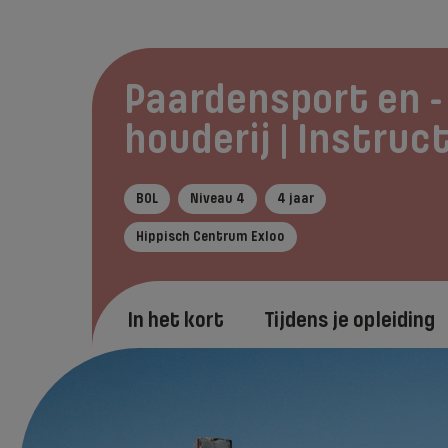
Paardensport en -
houderij | Instruc
BOL
Niveau 4
4 jaar
Hippisch Centrum Exloo
In het kort
Tijdens je opleiding