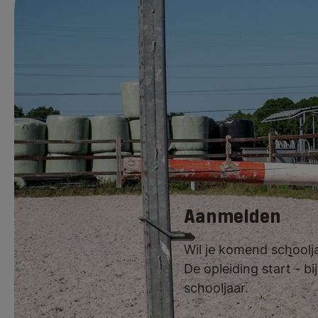
Voor deze opleidi
nodigen wij je u
verwachtingen van
mogelijke beroep
intakeactiviteit
Aanmelden
Wil je komend schoolj
De opleiding start - 
schooljaar.