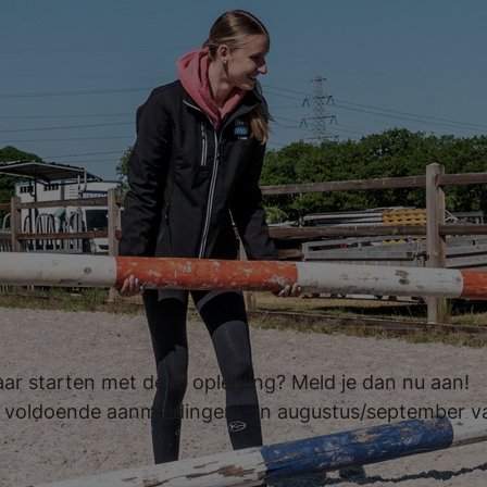
ng is motivatie en talent nodig. Als jij j
it voor een kennismakingsgesprek. We b
 de opleiding en of je een duidelijk bee
en. Daarnaast geldt er een extra verpli
.
aar starten met deze opleiding? Meld je dan nu aan!
bij voldoende aanmeldingen - in augustus/september