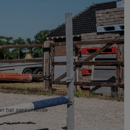
e hebt aangemeld,
espreken dan jouw
ld hebt van de
chte
 van het aankomende