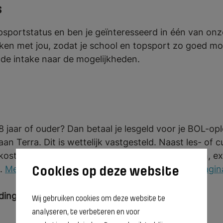
s
opsportstatus en ben je geïnteresseerd in één van on
ken met jou, zodat je school en topsport zo goed mog
 de intake naar de mogelijkheden.
8 jaar of ouder? Dan betaal je lesgeld voor je BOL-op
aan Terra. Dit is wettelijk vastgesteld. Naast les- of 
osten voor boeken, materialen, gereedschappen, ex
n.
Meer informatie is te vinden op de webpaginapagin
ding
Wij gebruiken cookies om deze website te
analyseren, te verbeteren en voor