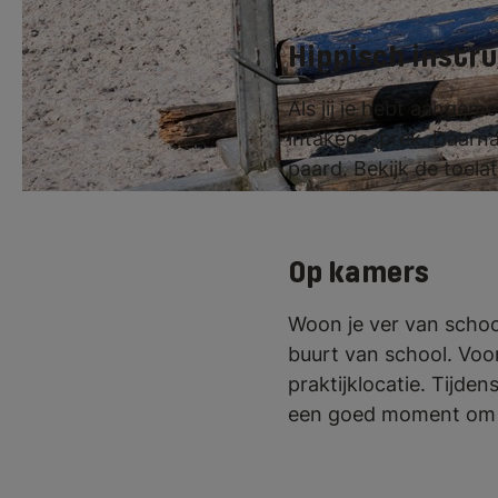
Hippisch instr
Als jij je hebt aangem
intakegesprek. Daarnaa
paard. Bekijk de toel
Op kamers
Woon je ver van school
buurt van school. Voor
praktijklocatie. Tijde
een goed moment om 