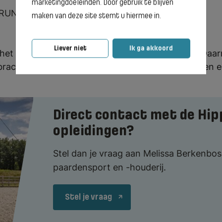
marketingdoeleinden. Door gebruik te blijven
ORUN)
maken van deze site stemt u hiermee in.
Liever niet
Ik ga akkoord
 het verplichte lesmateriaal, boeken en licenties. Da
bracht worden voor excursies, verplichte cursussen e
Direct contact met de Hip
opleidingen?
Stel dan je vraag aan Melissa Berkenbo
paardensport en -houderij.
Stel je vraag