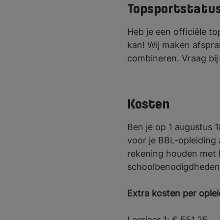
Topsportstatu
Heb je een officiële t
kan! Wij maken afspra
combineren. Vraag bij
Kosten
Ben je op 1 augustus 1
voor je BBL-opleiding 
rekening houden met k
schoolbenodigdhede
Extra kosten per oplei
Leerjaar 1:
€ 551,25