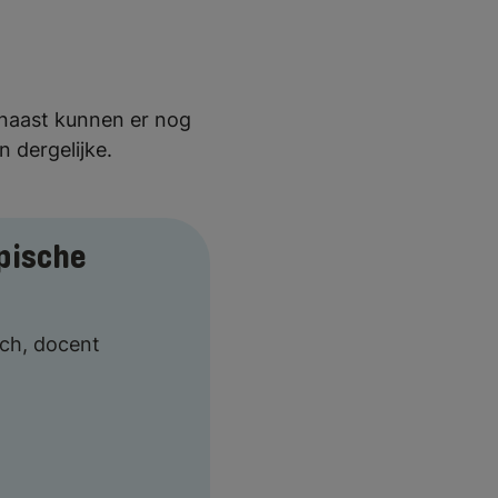
arnaast kunnen er nog
n dergelijke.
pische
sch, docent