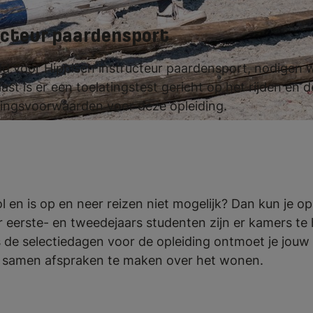
ucteur paardensport
eld voor Hippisch instructeur paardensport, nodigen wi
st is er een toelatingstest gericht op het rijden en d
atingsvoorwaarden voor deze opleiding.
 en is op en neer reizen niet mogelijk? Dan kun je o
 eerste- en tweedejaars studenten zijn er kamers te 
ns de selectiedagen voor de opleiding ontmoet je jouw 
samen afspraken te maken over het wonen.