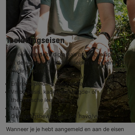
het aankomende schooljaar.
Toelatingseisen
Met één van deze diploma’s op zak voldoe je
aan de wettelijke toelatingseisen voor een mbo-
opleiding op niveau 2:
Entree-opleiding, mbo niveau 1
Vmbo basis, kader, gemengde- of
theoretische leerweg
Mavo
Overgangsbewijs klas 3-4 havo/vwo
Wanneer je je hebt aangemeld en aan de eisen