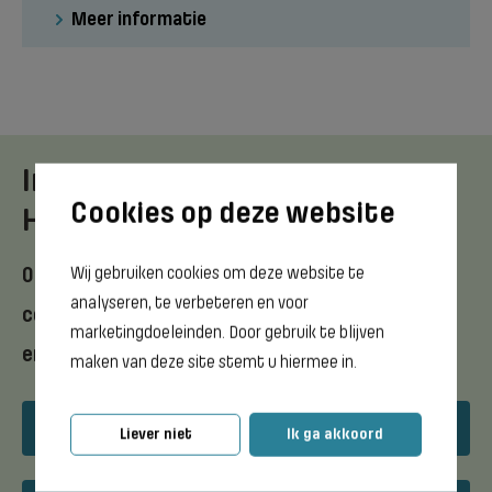
Meer informatie
Interesse in de opleiding
Hovenier | Medewerker?
Wij gebruiken cookies om deze website te
Ontdek meer in de brochure of neem
analyseren, te verbeteren en voor
contact met ons op via mail of telefoon
marketingdoeleinden. Door gebruik te blijven
en stel je vragen.
maken van deze site stemt u hiermee in.
Download opleidingsflyer
Liever niet
Ik ga akkoord