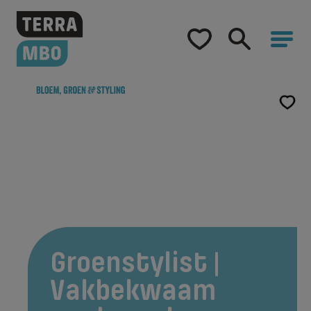
Home
Opleidingen
Hulp bij studiekeuze
Opleidingen
Samenwerking
Over Terra MBO
Groenstylist |
Vakbekwaam