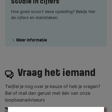
Studie in cijfers
Hoe goed scoort deze opleiding? Bekijk hier
de cijfers en statistieken.
Meer informatie
Vraag het iemand
Twijfel je nog over je keuze of heb je vragen?
Bel of mail dan gerust met één van onze
loopbaanadviseurs