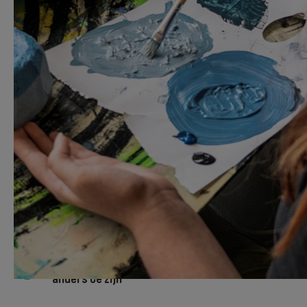
evenement opfleuren! Bij Terra leer je alles
over trends, bloemen en planten, interieur
en vormgeving.
Je bent creatief en werkt graag met mooie,
natuurlijke materialen
Je werkt graag met én voor mensen
Je probeert graag nieuwe dingen uit en durft
anders te zijn