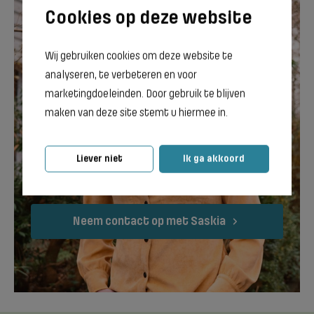
Wij gebruiken cookies om deze website te
analyseren, te verbeteren en voor
marketingdoeleinden. Door gebruik te blijven
maken van deze site stemt u hiermee in.
Saskia de Koning
Loopbaanadviseur Terra
Liever niet
Ik ga akkoord
Groningen
Neem contact op met Saskia