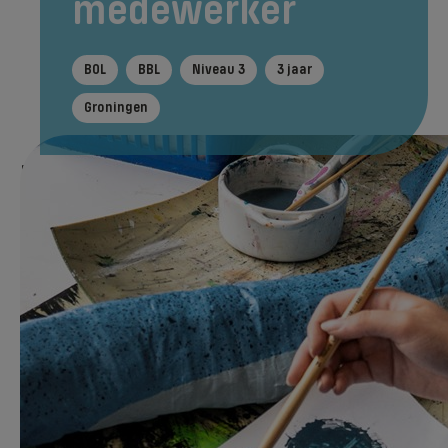
medewerker
BOL
BBL
Niveau 3
3 jaar
Groningen
In het kort
Tijdens je opleiding
Na je ople
Direct aanmelden
Jij wilt mensen blij maken met jouw mooie
creaties. Doordat je een trendsetter bent
met een eigen stijl, springen jouw creaties
eruit. Ze kunnen ieder huis, kantoor of