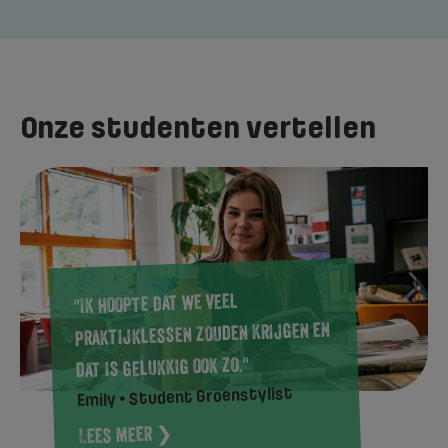
Onze studenten vertellen
"Ik hoopte dat we veel
praktijklessen zouden krijgen en
dat is gelukkig ook zo."
Emily • Student Groenstylist
Lees meer ❯