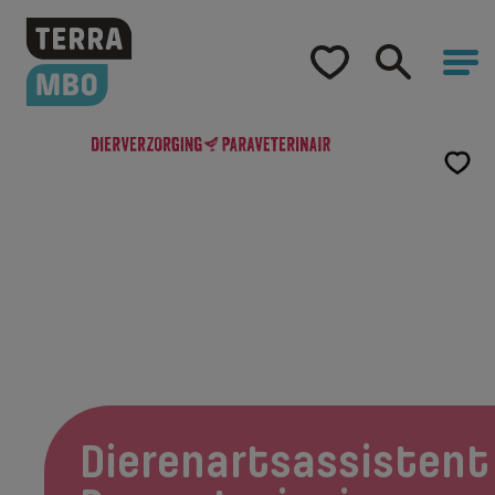
Home
Opleidingen
Hulp bij studiekeuze
Opleidingen
Dierenartsassistent Paraveterinair
Samenwerking
Over Terra MBO
Dierenartsassistent