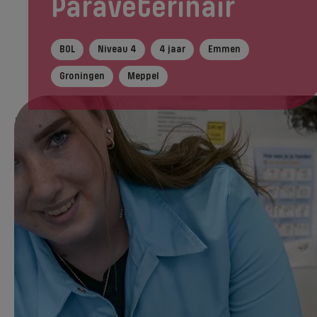
Paraveterinair
BOL
Niveau 4
4 jaar
Emmen
Groningen
Meppel
In het kort
Tijdens je opleiding
Na je ople
Direct aanmelden
Hoe tevreden zijn studenten die deze
opleiding volgen? Hoeveel studenten
slagen? En hoe groot is de kans op werk na
deze opleiding? Studie in Cijfers laat het