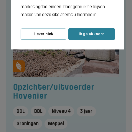
marketingdoeleinden. Door gebruik te blijven
maken van deze site stemt u hiermee in.
Liever niet
Ik ga akkoord
Opzichter/uitvoerder
Hovenier
BOL
BBL
Niveau 4
3 jaar
Groningen
Meppel