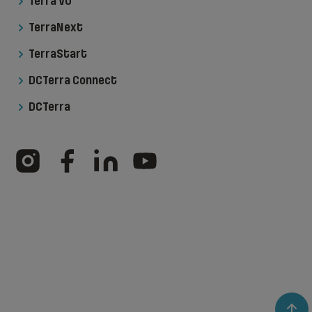
Terra VO
TerraNext
TerraStart
DCTerra Connect
DCTerra