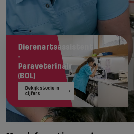
zien!
Dierenartsassistent
-
Paraveterinair
(BOL)
Bekijk studie in
cijfers