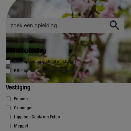
Soort opleiding
BOL- opleiding (school en stage)
BBL- opleiding (werken en leren)
Vestiging
Emmen
Groningen
Hippisch Centrum Exloo
Meppel