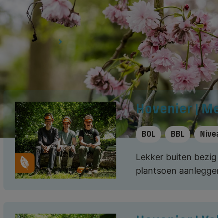
Wereld
Alles wissen
Er zijn
6
opleidingen
gevonden
Hovenier | 
BOL
BBL
Nive
Lekker buiten bezig 
plantsoen aanleggen