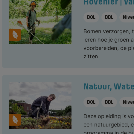
Hovenier | 
BOL
BBL
Nive
Bomen verzorgen, tu
leren hoe je groen 
voorbereiden, de pla
zitten.
Natuur, Wate
BOL
BBL
Nive
Deze opleiding is 
een natuurgebied, 
programma in de buit