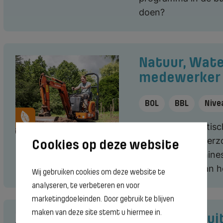
doen?
Natuur, Wate
medewerker
BOL
BBL
Nive
Combineer praktisc
groen, doet onderz
werkt met machines
Lekker buiten aan h
Wij gebruiken cookies om deze website te
analyseren, te verbeteren en voor
marketingdoeleinden. Door gebruik te blijven
maken van deze site stemt u hiermee in.
Opzichter/ui