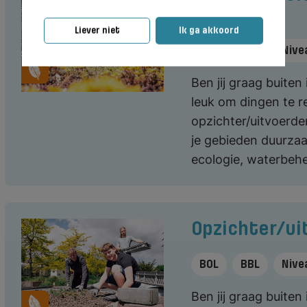
recreatie
Liever niet
Ik ga akkoord
BOL
BBL
Nive
Ben jij graag buiten
leuk om dingen te r
opzichter/uitvoerder
je gebieden duurzaa
ecologie, waterbehe
Opzichter/ui
BOL
BBL
Nive
Ben jij graag buiten