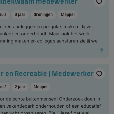
Vakbekwaam medewerker
au 3
3 jaar
Groningen
Meppel
inen aanleggen en pergola’s maken. Jij wilt
aanlegt en onderhoudt. Maar ook het werk
nning maken en collega’s aansturen zie jij wel
r en Recreatie | Medewerker
au 2
2 jaar
Meppel
voor de echte buitenmensen! Onderzoek doen in
een vakantiepark onderhouden of een educatief
enlucht organiseren. Zie jij jezelf dat wel